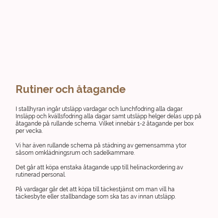
Rutiner och åtagande
I stallhyran ingår utsläpp vardagar och lunchfodring alla dagar.
Insläpp och kvällsfodring alla dagar samt utsläpp helger delas upp på
åtagande på rullande schema. Vilket innebär 1-2 åtagande per box
per vecka.
Vi har även rullande schema på städning av gemensamma ytor
såsom omklädningsrum och sadelkammare.
Det går att köpa enstaka åtagande upp till helinackordering av
rutinerad personal.
På vardagar går det att köpa till täckestjänst om man vill ha
täckesbyte eller stallbandage som ska tas av innan utsläpp.